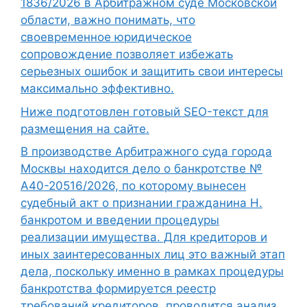
1836/2026 в Арбитражном суде Московской
области, важно понимать, что
своевременное юридическое
сопровождение позволяет избежать
серьезных ошибок и защитить свои интересы
максимально эффективно.
Ниже подготовлен готовый SEO-текст для
размещения на сайте.
В производстве Арбитражного суда города
Москвы находится дело о банкротстве №
А40-20516/2026, по которому вынесен
судебный акт о признании гражданина Н.
банкротом и введении процедуры
реализации имущества. Для кредиторов и
иных заинтересованных лиц это важный этап
дела, поскольку именно в рамках процедуры
банкротства формируется реестр
требований кредиторов, проводится анализ