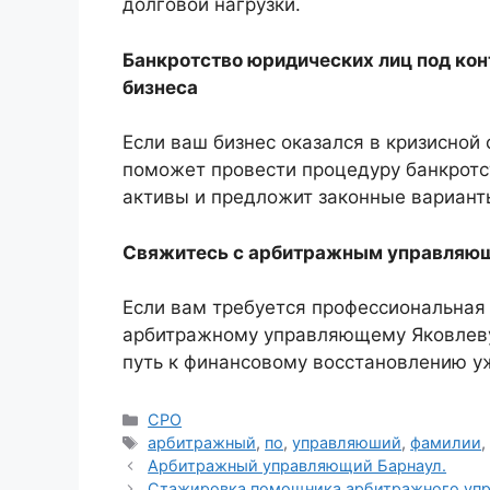
долговой нагрузки.
Банкротство юридических лиц под ко
бизнеса
Если ваш бизнес оказался в кризисной 
поможет провести процедуру банкротс
активы и предложит законные вариант
Свяжитесь с арбитражным управляю
Если вам требуется профессиональная 
арбитражному управляющему Яковлеву
путь к финансовому восстановлению у
Рубрики
СРО
Метки
арбитражный
,
по
,
управляюший
,
фамилии
Арбитражный управляющий Барнаул.
Стажировка помощника арбитражного уп