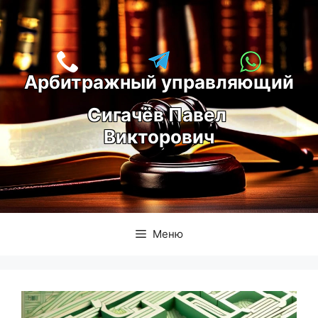
Перейти
к
содержимому
Арбитражный управляющий
С
игачёв Павел 
Викторович
Меню