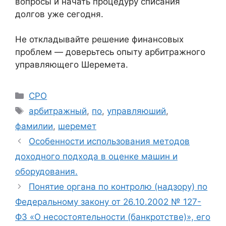
вопросы и начать процедуру списания
долгов уже сегодня.
Не откладывайте решение финансовых
проблем — доверьтесь опыту арбитражного
управляющего Шеремета.
Рубрики
СРО
Метки
арбитражный
,
по
,
управляюший
,
фамилии
,
шеремет
Особенности использования методов
доходного подхода в оценке машин и
оборудования.
Понятие органа по контролю (надзору) по
Федеральному закону от 26.10.2002 № 127-
ФЗ «О несостоятельности (банкротстве)», его