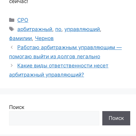
сейчас!
Рубрики
СРО
Метки
арбитражный
,
по
,
управляюший
,
фамилии
,
Чернов
Работаю арбитражным управляющим —
помогаю выйти из долгов легально
Какие виды ответственности несет
арбитражный управляющий?
Поиск
Поиск