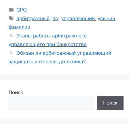
Рубрики
СРО
Метки
арбитражный
,
по
,
управляюший
,
усынин
,
фамилии
Этапы работы арбитражного
управляющего при банкротстве
Обязан ли арбитражный управляющий
защищать интересы должника?
Поиск
Поиск