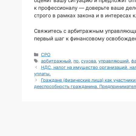
оценит вашу ситуацию и предложит опт
к профессионалу — доверьте ваше дел
строго в рамках закона и в интересах к
Свяжитесь с арбитражным управляющи
первый шаг к финансовому освобожде
Рубрики
СРО
Метки
арбитражный
,
по
,
сухова
,
управляюший
,
ф
НДС, налог на имущество организаций, на
уплаты.
Граждане (физические лица) как участник
дееспособность гражданина. Предпринимател