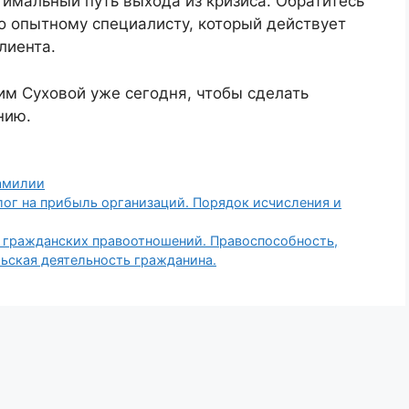
имальный путь выхода из кризиса. Обратитесь
о опытному специалисту, который действует
лиента.
м Суховой уже сегодня, чтобы сделать
нию.
амилии
лог на прибыль организаций. Порядок исчисления и
и гражданских правоотношений. Правоспособность,
ьская деятельность гражданина.