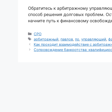
Обратитесь к арбитражному управляю
способ решения долговых проблем. Ост
начните путь к финансовому освобожд
Рубрики
СРО
Метки
арбитражный
,
павлов
,
по
,
управляюший
,
ф
Как проходит взаимодействие с арбитра
Сопровождение банкротства: квалифици