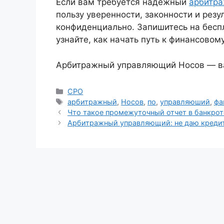
Если вам требуется надежный
арбитр
пользу уверенности, законности и резу
конфиденциально. Запишитесь на бесп
узнайте, как начать путь к финансовом
Арбитражный управляющий Носов — ва
Рубрики
СРО
Метки
арбитражный
,
Носов
,
по
,
управляюший
,
фа
Что такое промежуточный отчет в банкрот
Арбитражный управляющий: не даю креди