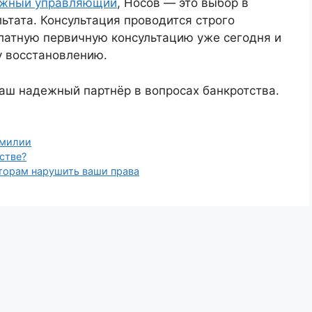
ажный управляющий
, Носов — это выбор в
льтата. Консультация проводится строго
латную первичную консультацию уже сегодня и
у восстановлению.
ш надежный партнёр в вопросах банкротства.
милии
стве?
торам нарушить ваши права