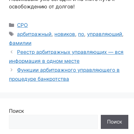
освобождению от долгов!
Рубрики
СРО
Метки
арбитражный
,
новиков
,
по
,
управляюший
,
фамилии
Реестр арбитражных управляющих — вся
информация в одном месте
Функции арбитражного управляющего в
процедуре банкротства
Поиск
Поиск