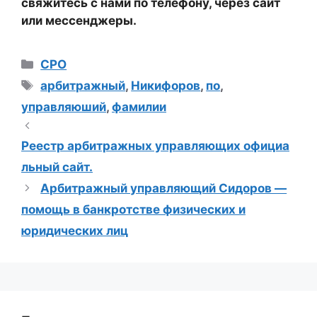
свяжитесь с нами по телефону, через сайт
или мессенджеры.
Рубрики
СРО
Метки
арбитражный
,
Никифоров
,
по
,
управляюший
,
фамилии
Реестр арбитражных управляющих официа
льный сайт.
Арбитражный управляющий Сидоров —
помощь в банкротстве физических и
юридических лиц