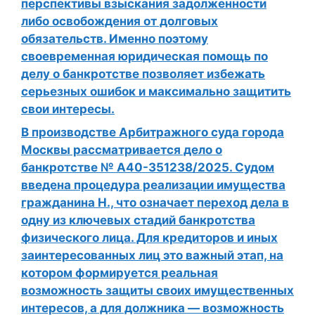
перспективы взыскания задолженности
либо освобождения от долговых
обязательств. Именно поэтому
своевременная юридическая помощь по
делу о банкротстве позволяет избежать
серьезных ошибок и максимально защитить
свои интересы.
В производстве Арбитражного суда города
Москвы рассматривается дело о
банкротстве № А40-351238/2025. Судом
введена процедура реализации имущества
гражданина Н., что означает переход дела в
одну из ключевых стадий банкротства
физического лица. Для кредиторов и иных
заинтересованных лиц это важный этап, на
котором формируется реальная
возможность защиты своих имущественных
интересов, а для должника — возможность