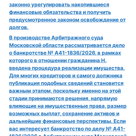
законно урегулировать накопившиеся
финансовые обязательства и получить
предусмотренное законом освобождение от
долгов.
В производстве Арбитражного суда
Московской области рассматривается дело
о банкротстве № А41-1836/2026, в рамках
которого в отношении гражданина Н.
введена процедура реализации имущества.
Для многих кредиторов и самого должника
публикация подобных сведений становится
важным этапом, поскольку именно на этой
стадии принимаются решения, напрямую
влияющие на имущественные права, размер
возможных выплат, сохранение активов и
дальнейшие финансовые перспективы. Если
вас интересует банкротство по делу № А41-