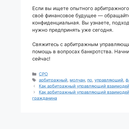
Если вы ищете опытного арбитражног
своё финансовое будущее — обращайте
конфиденциальная. Вы узнаете, подход
нужно предпринять уже сегодня.
Свяжитесь с арбитражным управляющ
помощь в вопросах банкротства. Начн
сейчас!
Рубрики
СРО
Метки
арбитражный
,
молчан
,
по
,
управляюший
,
ф
Как арбитражный управляющий взаимодей
Как арбитражный управляющий взаимодейс
гражданина