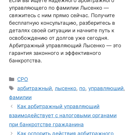
Если вы ищете надежного арбитражного
управляющего по фамилии Лысенко —
свяжитесь с ним прямо сейчас. Получите
бесплатную консультацию, разберитесь в
деталях своей ситуации и начните путь к
освобождению от долгов уже сегодня.
Арбитражный управляющий Лысенко — это
гарантия законного и эффективного
банкротства.
Рубрики
СРО
Метки
арбитражный
,
лысенко
,
по
,
управляюший
,
фамилии
Как арбитражный управляющий
взаимодействует с налоговыми органами
при банкротстве гражданина
Как оспорить действия арбитражного