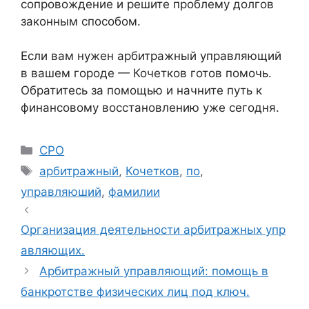
сопровождение и решите проблему долгов
законным способом.
Если вам нужен арбитражный управляющий
в вашем городе — Кочетков готов помочь.
Обратитесь за помощью и начните путь к
финансовому восстановлению уже сегодня.
Рубрики
СРО
Метки
арбитражный
,
Кочетков
,
по
,
управляюший
,
фамилии
Организация деятельности арбитражных упр
авляющих.
Арбитражный управляющий: помощь в
банкротстве физических лиц под ключ.