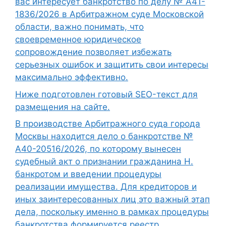
вас интересует банкротство по делу № А41-
1836/2026 в Арбитражном суде Московской
области, важно понимать, что
своевременное юридическое
сопровождение позволяет избежать
серьезных ошибок и защитить свои интересы
максимально эффективно.
Ниже подготовлен готовый SEO-текст для
размещения на сайте.
В производстве Арбитражного суда города
Москвы находится дело о банкротстве №
А40-20516/2026, по которому вынесен
судебный акт о признании гражданина Н.
банкротом и введении процедуры
реализации имущества. Для кредиторов и
иных заинтересованных лиц это важный этап
дела, поскольку именно в рамках процедуры
банкротства формируется реестр