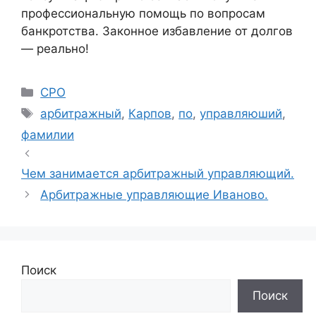
профессиональную помощь по вопросам
банкротства. Законное избавление от долгов
— реально!
Рубрики
СРО
Метки
арбитражный
,
Карпов
,
по
,
управляюший
,
фамилии
Чем занимается арбитражный управляющий.
Арбитражные управляющие Иваново.
Поиск
Поиск