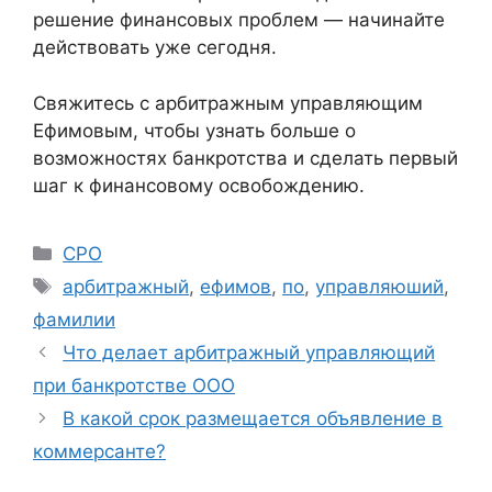
решение финансовых проблем — начинайте
действовать уже сегодня.
Свяжитесь с арбитражным управляющим
Ефимовым, чтобы узнать больше о
возможностях банкротства и сделать первый
шаг к финансовому освобождению.
Рубрики
СРО
Метки
арбитражный
,
ефимов
,
по
,
управляюший
,
фамилии
Что делает арбитражный управляющий
при банкротстве ООО
В какой срок размещается объявление в
коммерсанте?