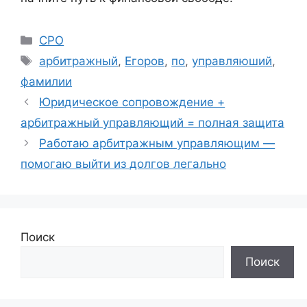
Рубрики
СРО
Метки
арбитражный
,
Егоров
,
по
,
управляюший
,
фамилии
Юридическое сопровождение +
арбитражный управляющий = полная защита
Работаю арбитражным управляющим —
помогаю выйти из долгов легально
Поиск
Поиск