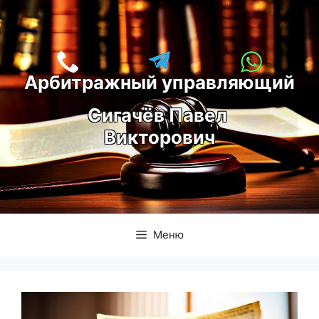
Перейти
к
содержимому
Арбитражный управляющий
С
игачёв Павел 
Викторович
Меню