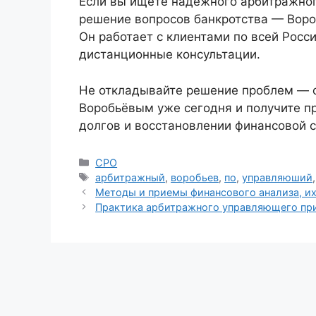
Если вы ищете надёжного арбитражно
решение вопросов банкротства — Воро
Он работает с клиентами по всей Росси
дистанционные консультации.
Не откладывайте решение проблем —
Воробьёвым уже сегодня и получите п
долгов и восстановлении финансовой с
Рубрики
СРО
Метки
арбитражный
,
воробьев
,
по
,
управляюший
Методы и приемы финансового анализа, их
Практика арбитражного управляющего при