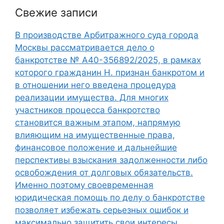
Свежие записи
В производстве Арбитражного суда города
Москвы рассматривается дело о
банкротстве № А40-356892/2025, в рамках
которого гражданин Н. признан банкротом и
в отношении него введена процедура
реализации имущества. Для многих
участников процесса банкротство
становится важным этапом, напрямую
влияющим на имущественные права,
финансовое положение и дальнейшие
перспективы взыскания задолженности либо
освобождения от долговых обязательств.
Именно поэтому своевременная
юридическая помощь по делу о банкротстве
позволяет избежать серьезных ошибок и
максимально защитить свои интересы.