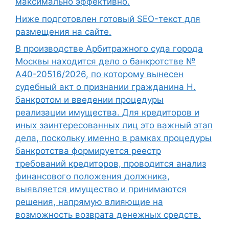
максимально эффективно.
Ниже подготовлен готовый SEO-текст для
размещения на сайте.
В производстве Арбитражного суда города
Москвы находится дело о банкротстве №
А40-20516/2026, по которому вынесен
судебный акт о признании гражданина Н.
банкротом и введении процедуры
реализации имущества. Для кредиторов и
иных заинтересованных лиц это важный этап
дела, поскольку именно в рамках процедуры
банкротства формируется реестр
требований кредиторов, проводится анализ
финансового положения должника,
выявляется имущество и принимаются
решения, напрямую влияющие на
возможность возврата денежных средств.