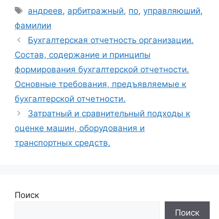
Метки
андреев
,
арбитражный
,
по
,
управляюший
,
фамилии
Бухгалтерская отчетность организации.
Состав, содержание и принципы
формирования бухгалтерской отчетности.
Основные требования, предъявляемые к
бухгалтерской отчетности.
Затратный и сравнительный подходы к
оценке машин, оборудования и
транспортных средств.
Поиск
Поиск