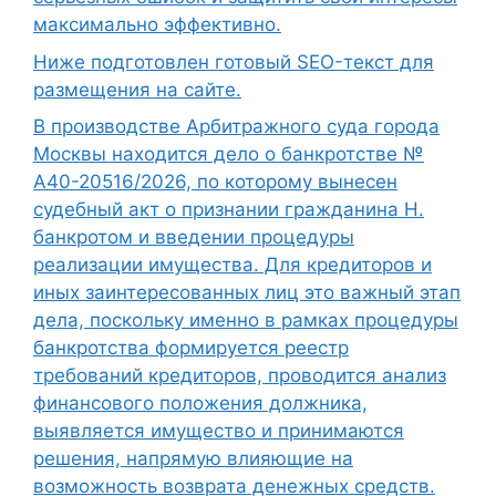
максимально эффективно.
Ниже подготовлен готовый SEO-текст для
размещения на сайте.
В производстве Арбитражного суда города
Москвы находится дело о банкротстве №
А40-20516/2026, по которому вынесен
судебный акт о признании гражданина Н.
банкротом и введении процедуры
реализации имущества. Для кредиторов и
иных заинтересованных лиц это важный этап
дела, поскольку именно в рамках процедуры
банкротства формируется реестр
требований кредиторов, проводится анализ
финансового положения должника,
выявляется имущество и принимаются
решения, напрямую влияющие на
возможность возврата денежных средств.