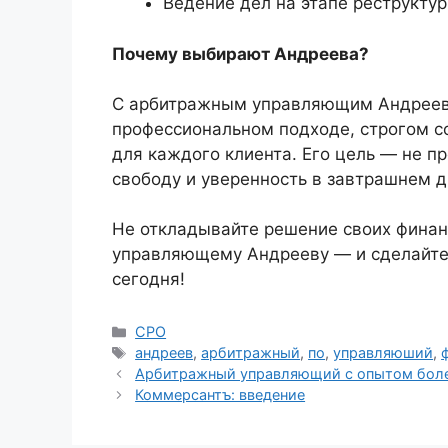
Ведение дел на этапе реструкту
Почему выбирают Андреева?
С арбитражным управляющим Андреев
профессиональном подходе, строгом с
для каждого клиента. Его цель — не п
свободу и уверенность в завтрашнем д
Не откладывайте решение своих финан
управляющему Андрееву — и сделайте
сегодня!
Рубрики
СРО
Метки
андреев
,
арбитражный
,
по
,
управляюший
,
Арбитражный управляющий с опытом более
Коммерсантъ: введение