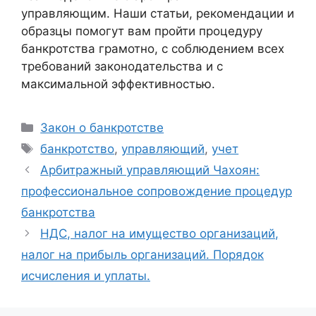
управляющим. Наши статьи, рекомендации и
образцы помогут вам пройти процедуру
банкротства грамотно, с соблюдением всех
требований законодательства и с
максимальной эффективностью.
Рубрики
Закон о банкротстве
Метки
банкротство
,
управляющий
,
учет
Арбитражный управляющий Чахоян:
профессиональное сопровождение процедур
банкротства
НДС, налог на имущество организаций,
налог на прибыль организаций. Порядок
исчисления и уплаты.