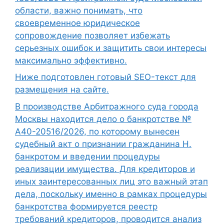
области, важно понимать, что
своевременное юридическое
сопровождение позволяет избежать
серьезных ошибок и защитить свои интересы
максимально эффективно.
Ниже подготовлен готовый SEO-текст для
размещения на сайте.
В производстве Арбитражного суда города
Москвы находится дело о банкротстве №
А40-20516/2026, по которому вынесен
судебный акт о признании гражданина Н.
банкротом и введении процедуры
реализации имущества. Для кредиторов и
иных заинтересованных лиц это важный этап
дела, поскольку именно в рамках процедуры
банкротства формируется реестр
требований кредиторов, проводится анализ