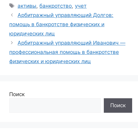
Метки
активы
,
банкротство
,
учет
Арбитражный управляющий Долгов:
помощь в банкротстве физических и
юридических лиц
Арбитражный управляющий Иванович —
профессиональная помощь в банкротстве
физических и юридических лиц
Поиск
Поиск