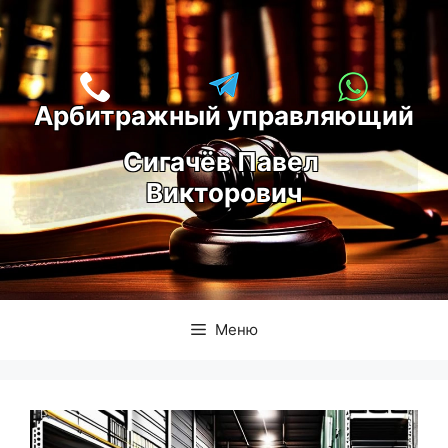
Перейти
к
содержимому
Арбитражный управляющий
С
игачёв Павел 
Викторович
Меню