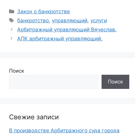
Рубрики
Закон о банкротстве
Метки
банкротство
,
управляющий
,
услуги
Арбитражный управляющий Вячеслав.
АПК арбитражный управляющий.
Поиск
Поиск
Свежие записи
В производстве Арбитражного суда города