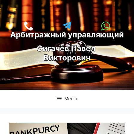
Перейти
к
содержимому
Арбитражный управляющий
С
игачёв Павел 
Викторович
Меню