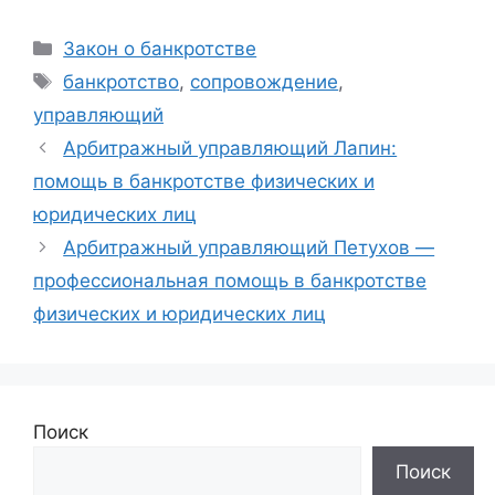
Рубрики
Закон о банкротстве
Метки
банкротство
,
сопровождение
,
управляющий
Арбитражный управляющий Лапин:
помощь в банкротстве физических и
юридических лиц
Арбитражный управляющий Петухов —
профессиональная помощь в банкротстве
физических и юридических лиц
Поиск
Поиск