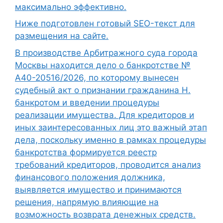
максимально эффективно.
Ниже подготовлен готовый SEO-текст для
размещения на сайте.
В производстве Арбитражного суда города
Москвы находится дело о банкротстве №
А40-20516/2026, по которому вынесен
судебный акт о признании гражданина Н.
банкротом и введении процедуры
реализации имущества. Для кредиторов и
иных заинтересованных лиц это важный этап
дела, поскольку именно в рамках процедуры
банкротства формируется реестр
требований кредиторов, проводится анализ
финансового положения должника,
выявляется имущество и принимаются
решения, напрямую влияющие на
возможность возврата денежных средств.