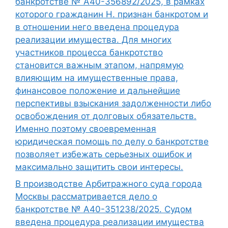
банкротстве № А40-356892/2025, в рамках
которого гражданин Н. признан банкротом и
в отношении него введена процедура
реализации имущества. Для многих
участников процесса банкротство
становится важным этапом, напрямую
влияющим на имущественные права,
финансовое положение и дальнейшие
перспективы взыскания задолженности либо
освобождения от долговых обязательств.
Именно поэтому своевременная
юридическая помощь по делу о банкротстве
позволяет избежать серьезных ошибок и
максимально защитить свои интересы.
В производстве Арбитражного суда города
Москвы рассматривается дело о
банкротстве № А40-351238/2025. Судом
введена процедура реализации имущества