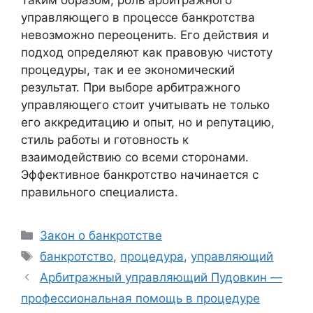
Таким образом, роль арбитражного
управляющего в процессе банкротства
невозможно переоценить. Его действия и
подход определяют как правовую чистоту
процедуры, так и ее экономический
результат. При выборе арбитражного
управляющего стоит учитывать не только
его аккредитацию и опыт, но и репутацию,
стиль работы и готовность к
взаимодействию со всеми сторонами.
Эффективное банкротство начинается с
правильного специалиста.
Рубрики
Закон о банкротстве
Метки
банкротство
,
процедура
,
управляющий
Арбитражный управляющий Пудовкин —
профессиональная помощь в процедуре