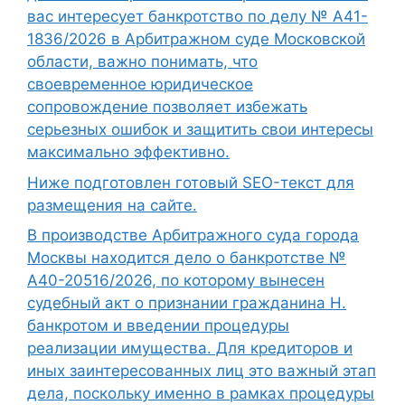
вас интересует банкротство по делу № А41-
1836/2026 в Арбитражном суде Московской
области, важно понимать, что
своевременное юридическое
сопровождение позволяет избежать
серьезных ошибок и защитить свои интересы
максимально эффективно.
Ниже подготовлен готовый SEO-текст для
размещения на сайте.
В производстве Арбитражного суда города
Москвы находится дело о банкротстве №
А40-20516/2026, по которому вынесен
судебный акт о признании гражданина Н.
банкротом и введении процедуры
реализации имущества. Для кредиторов и
иных заинтересованных лиц это важный этап
дела, поскольку именно в рамках процедуры