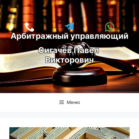
Перейти
к
содержимому
Арбитражный управляющий
С
игачёв Павел 
Викторович
Меню