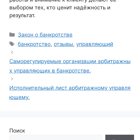
выбором тех, кто ценит надёжность и
результат.
Рубрики
Закон о банкротстве
Метки
банкротство
,
отзывы
,
управляющий
Саморегулируемые организации арбитражны
х управляющих в банкротстве.
Исполнительный лист арбитражному управля
ющему.
Поиск