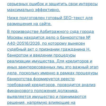
серьезных ошибок и защитить свои интересы
максимально эффективно.
Ниже подготовлен готовый SEO-текст для
размещения на сайте.
В производстве Арбитражного суда города
Москвы находится дело о банкротстве №
А40-20516/2026, по которому вынесен
судебный акт о признании гражданина Н.
банкротом и введении процедуры
реализации имущества. Для кредиторов и
иных заинтересованных лиц это важный этап
дела, поскольку именно в рамках процедуры
банкротства формируется реестр
требований кредиторов, проводится анализ
финансового положения должника,
выявляется имущество и принимаются
решения, напрямую влияющие на