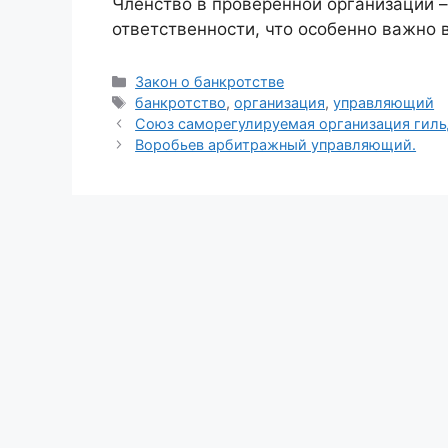
Членство в проверенной организации –
ответственности, что особенно важно в
Рубрики
Закон о банкротстве
Метки
банкротство
,
организация
,
управляющий
Союз саморегулируемая организация гил
Воробьев арбитражный управляющий.