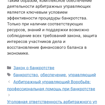
Таким образом, комплексное обеспечение
деятельности арбитражных управляющих
является ключевым условием
эффективности процедуры банкротства.
Только при наличии соответствующих
ресурсов, знаний и поддержки возможно
соблюдение всех требований закона, защита
интересов участников дела и
восстановление финансового баланса в
экономике.
Рубрики
Закон о банкротстве
Метки
банкротство
,
обеспечение
,
управляющий
Арбитражный управляющий Воробьёв:
профессиональная помощь при банкротстве
Уголовная ответственность арбитражного уп