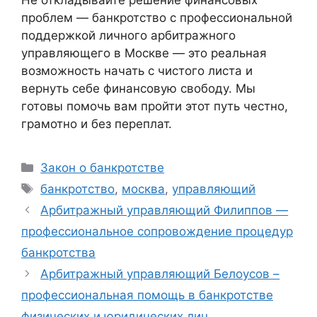
проблем — банкротство с профессиональной
поддержкой личного арбитражного
управляющего в Москве — это реальная
возможность начать с чистого листа и
вернуть себе финансовую свободу. Мы
готовы помочь вам пройти этот путь честно,
грамотно и без переплат.
Рубрики
Закон о банкротстве
Метки
банкротство
,
москва
,
управляющий
Арбитражный управляющий Филиппов —
профессиональное сопровождение процедур
банкротства
Арбитражный управляющий Белоусов –
профессиональная помощь в банкротстве
физических и юридических лиц