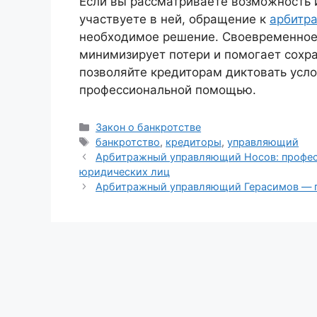
Если вы рассматриваете возможность 
участвуете в ней, обращение к
арбитр
необходимое решение. Своевременное
минимизирует потери и помогает сохра
позволяйте кредиторам диктовать усл
профессиональной помощью.
Рубрики
Закон о банкротстве
Метки
банкротство
,
кредиторы
,
управляющий
Арбитражный управляющий Носов: профес
юридических лиц
Арбитражный управляющий Герасимов — п