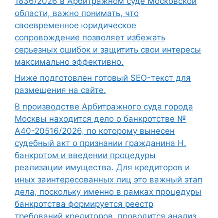
1836/2026 в Арбитражном суде Московской
области, важно понимать, что
своевременное юридическое
сопровождение позволяет избежать
серьезных ошибок и защитить свои интересы
максимально эффективно.
Ниже подготовлен готовый SEO-текст для
размещения на сайте.
В производстве Арбитражного суда города
Москвы находится дело о банкротстве №
А40-20516/2026, по которому вынесен
судебный акт о признании гражданина Н.
банкротом и введении процедуры
реализации имущества. Для кредиторов и
иных заинтересованных лиц это важный этап
дела, поскольку именно в рамках процедуры
банкротства формируется реестр
требований кредиторов, проводится анализ