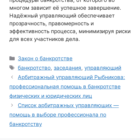
многом зависит её успешное завершение.
Надёжный управляющий обеспечивает
прозрачность, правомерность и
эффективность процесса, минимизируя риски
для всех участников дела.
Рубрики
Закон о банкротстве
Метки
банкротство
,
заседания
,
управляющий
Арбитражный управляющий Рыбникова:
профессиональная помощь в банкротстве
физических и юридических лиц
Список арбитражных управляющих —
помощь в выборе профессионала по
банкротству