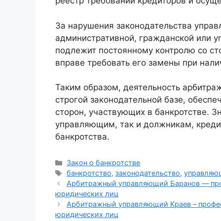
реестр требований кредиторов и осущ
За нарушения законодательства упра
административной, гражданской или уг
подлежит постоянному контролю со сто
вправе требовать его замены при нали
Таким образом, деятельность арбитра
строгой законодательной базе, обесп
сторон, участвующих в банкротстве. З
управляющим, так и должникам, креди
банкротства.
Рубрики
Закон о банкротстве
Метки
банкротство
,
законодательство
,
управляю
Арбитражный управляющий Баранов — про
юридических лиц
Арбитражный управляющий Краев – профес
юридических лиц