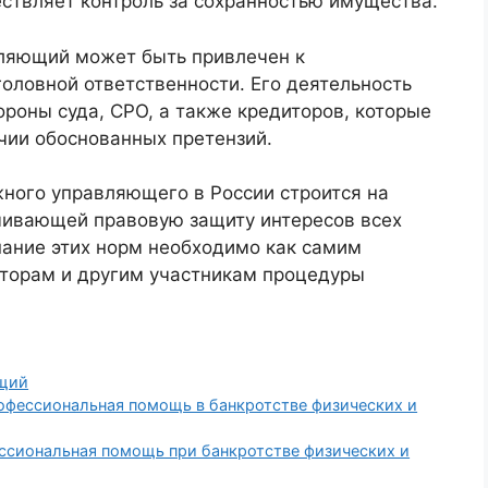
ествляет контроль за сохранностью имущества.
вляющий может быть привлечен к
оловной ответственности. Его деятельность
роны суда, СРО, а также кредиторов, которые
чии обоснованных претензий.
жного управляющего в России строится на
ечивающей правовую защиту интересов всех
нание этих норм необходимо как самим
торам и другим участникам процедуры
щий
фессиональная помощь в банкротстве физических и
сиональная помощь при банкротстве физических и