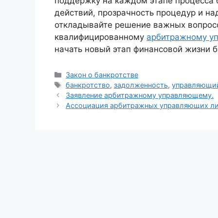
поддержку на каждом этапе процесса б
действий, прозрачность процедур и н
откладывайте решение важных вопрос
квалифицированному
арбитражному у
начать новый этап финансовой жизни б
Рубрики
Закон о банкротстве
Метки
банкротство
,
задолженность
,
управляющи
Заявление арбитражному управляющему.
Ассоциация арбитражных управляющих ли