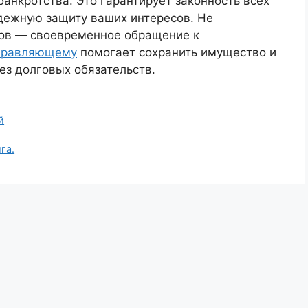
анкротства. Это гарантирует законность всех
адежную защиту ваших интересов. Не
ов — своевременное обращение к
правляющему
помогает сохранить имущество и
ез долговых обязательств.
й
га.