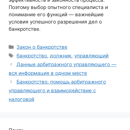
эффективность и законность процесса.
Поэтому выбор опытного специалиста и
понимание его функций — важнейшие
условия успешного разрешения дел о
банкротстве.
Рубрики
Закон о банкротстве
Метки
банкротство
,
должник
,
управляющий
Данные арбитражного управляющего —
вся информация в одном месте
Банкротство: помощь арбитражного
управляющего и взаимодействие с
налоговой