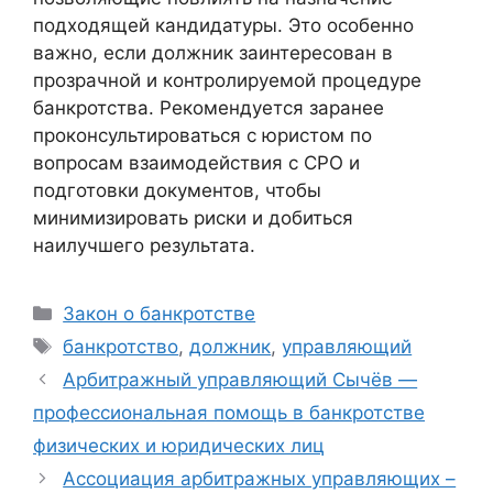
подходящей кандидатуры. Это особенно
важно, если должник заинтересован в
прозрачной и контролируемой процедуре
банкротства. Рекомендуется заранее
проконсультироваться с юристом по
вопросам взаимодействия с СРО и
подготовки документов, чтобы
минимизировать риски и добиться
наилучшего результата.
Рубрики
Закон о банкротстве
Метки
банкротство
,
должник
,
управляющий
Арбитражный управляющий Сычёв —
профессиональная помощь в банкротстве
физических и юридических лиц
Ассоциация арбитражных управляющих –