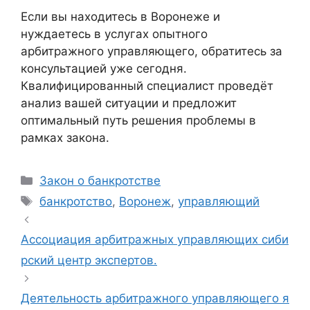
Если вы находитесь в Воронеже и
нуждаетесь в услугах опытного
арбитражного управляющего, обратитесь за
консультацией уже сегодня.
Квалифицированный специалист проведёт
анализ вашей ситуации и предложит
оптимальный путь решения проблемы в
рамках закона.
Рубрики
Закон о банкротстве
Метки
банкротство
,
Воронеж
,
управляющий
Ассоциация арбитражных управляющих сиби
рский центр экспертов.
Деятельность арбитражного управляющего я