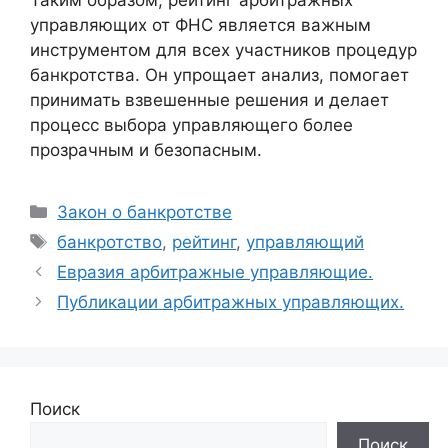
управляющих от ФНС является важным
инструментом для всех участников процедур
банкротства. Он упрощает анализ, помогает
принимать взвешенные решения и делает
процесс выбора управляющего более
прозрачным и безопасным.
Рубрики
Закон о банкротстве
Метки
банкротство
,
рейтинг
,
управляющий
Евразия арбитражные управляющие.
Публикации арбитражных управляющих.
Поиск
Поиск