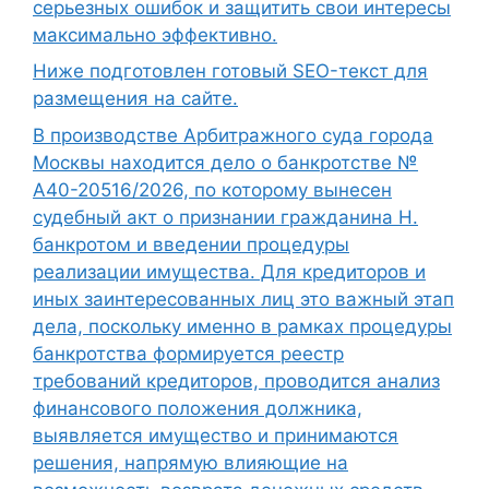
серьезных ошибок и защитить свои интересы
максимально эффективно.
Ниже подготовлен готовый SEO-текст для
размещения на сайте.
В производстве Арбитражного суда города
Москвы находится дело о банкротстве №
А40-20516/2026, по которому вынесен
судебный акт о признании гражданина Н.
банкротом и введении процедуры
реализации имущества. Для кредиторов и
иных заинтересованных лиц это важный этап
дела, поскольку именно в рамках процедуры
банкротства формируется реестр
требований кредиторов, проводится анализ
финансового положения должника,
выявляется имущество и принимаются
решения, напрямую влияющие на