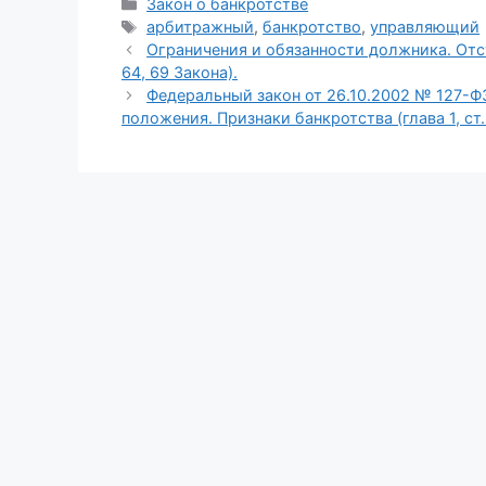
Рубрики
Закон о банкротстве
Метки
арбитражный
,
банкротство
,
управляющий
Ограничения и обязанности должника. Отс
64, 69 Закона).
Федеральный закон от 26.10.2002 № 127-Ф
положения. Признаки банкротства (глава 1, ст.