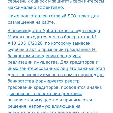
серьезных ошибок и защитить свои интересы
максимально эффективно.
Ниже подготовлен готовый SEO-текст для
размещения на сайте.
В производстве Арбитражного суда города
Москвы находится дело о банкротстве №
А40-20516/2026, по которому вынесен
судебный акт о признании гражданина Н.
банкротом и введении процедуры
реализации имущества. Для кредиторов и
иных заинтересованных лиц это важный этап
дела, поскольку именно в рамках процедуры
банкротства формируется реестр
требований кредиторов, проводится анализ
финансового положения должника,
выявляется имущество и принимаются
решения, напрямую влияющие на
возможность возврата денежных средств.