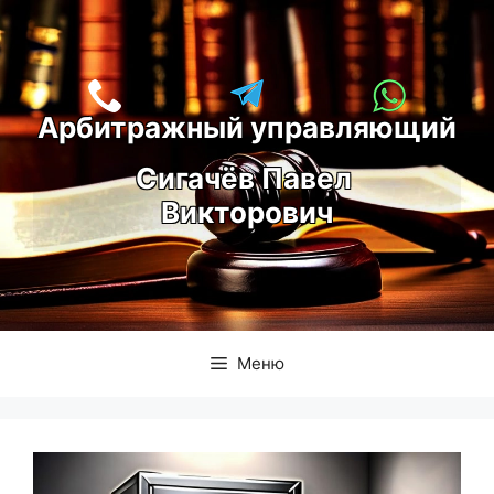
Перейти
к
содержимому
Арбитражный управляющий
С
игачёв Павел 
Викторович
Меню