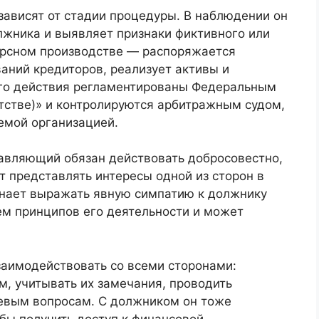
ависят от стадии процедуры. В наблюдении он
лжника и выявляет признаки фиктивного или
урсном производстве — распоряжается
аний кредиторов, реализует активы и
Его действия регламентированы Федеральным
тстве)» и контролируются арбитражным судом,
емой организацией.
авляющий обязан действовать добросовестно,
т представлять интересы одной из сторон в
инает выражать явную симпатию к должнику
ем принципов его деятельности и может
аимодействовать со всеми сторонами:
, учитывать их замечания, проводить
чевым вопросам. С должником он тоже
бы получить доступ к финансовой