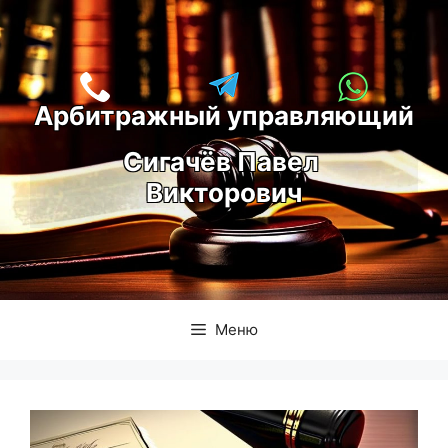
Перейти
к
содержимому
Арбитражный управляющий
С
игачёв Павел 
Викторович
Меню