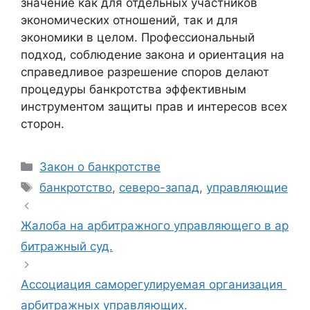
значение как для отдельных участников
экономических отношений, так и для
экономики в целом. Профессиональный
подход, соблюдение закона и ориентация на
справедливое разрешение споров делают
процедуры банкротства эффективным
инструментом защиты прав и интересов всех
сторон.
Рубрики
Закон о банкротстве
Метки
банкротство
,
северо-запад
,
управляющие
Жалоба на арбитражного управляющего в ар
битражный суд.
Ассоциация саморегулируемая организация
арбитражных управляющих.