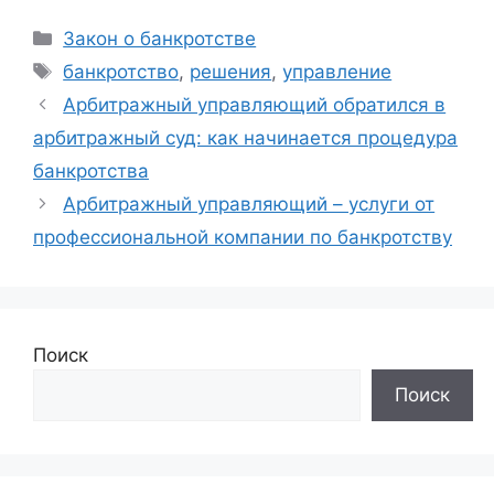
Рубрики
Закон о банкротстве
Метки
банкротство
,
решения
,
управление
Арбитражный управляющий обратился в
арбитражный суд: как начинается процедура
банкротства
Арбитражный управляющий – услуги от
профессиональной компании по банкротству
Поиск
Поиск