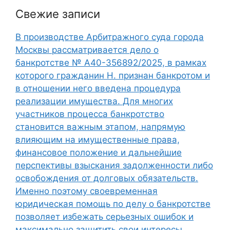
Свежие записи
В производстве Арбитражного суда города
Москвы рассматривается дело о
банкротстве № А40-356892/2025, в рамках
которого гражданин Н. признан банкротом и
в отношении него введена процедура
реализации имущества. Для многих
участников процесса банкротство
становится важным этапом, напрямую
влияющим на имущественные права,
финансовое положение и дальнейшие
перспективы взыскания задолженности либо
освобождения от долговых обязательств.
Именно поэтому своевременная
юридическая помощь по делу о банкротстве
позволяет избежать серьезных ошибок и
максимально защитить свои интересы.