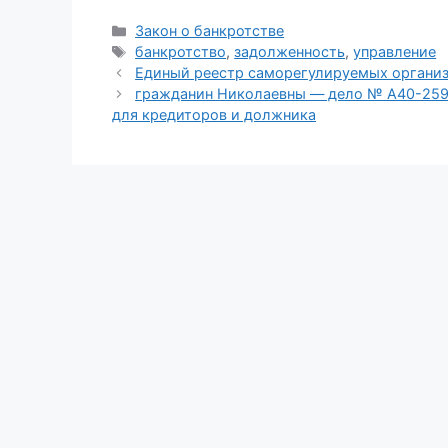
Рубрики
Закон о банкротстве
Метки
банкротство
,
задолженность
,
управление
Единый реестр саморегулируемых органи
гражданин Николаевны — дело № А40-259
для кредиторов и должника