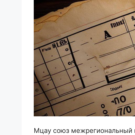
Мцау союз межрегиональный 