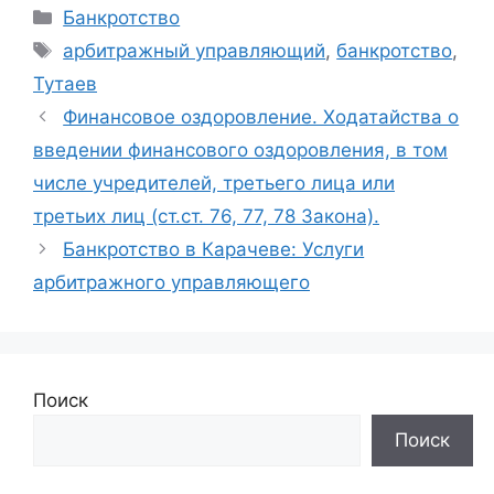
Рубрики
Банкротство
Метки
арбитражный управляющий
,
банкротство
,
Тутаев
Финансовое оздоровление. Ходатайства о
введении финансового оздоровления, в том
числе учредителей, третьего лица или
третьих лиц (ст.ст. 76, 77, 78 Закона).
Банкротство в Карачеве: Услуги
арбитражного управляющего
Поиск
Поиск