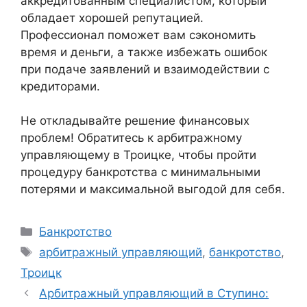
аккредитованным специалистом, который
обладает хорошей репутацией.
Профессионал поможет вам сэкономить
время и деньги, а также избежать ошибок
при подаче заявлений и взаимодействии с
кредиторами.
Не откладывайте решение финансовых
проблем! Обратитесь к арбитражному
управляющему в Троицке, чтобы пройти
процедуру банкротства с минимальными
потерями и максимальной выгодой для себя.
Рубрики
Банкротство
Метки
арбитражный управляющий
,
банкротство
,
Троицк
Арбитражный управляющий в Ступино: