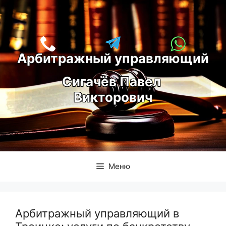
Перейти
к
содержимому
Арбитражный управляющий
С
игачёв Павел 
Викторович
Меню
Арбитражный управляющий в